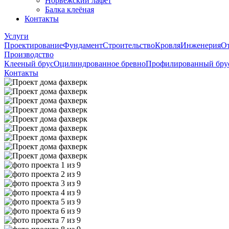
Норвежский лафет
Балка клеёная
Контакты
Услуги
Проектирование
Фундамент
Строительство
Кровля
Инженерия
О
Производство
Клееный брус
Оцилиндрованное бревно
Профилированный бру
Контакты