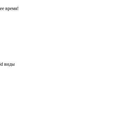
ее время!
3d виды