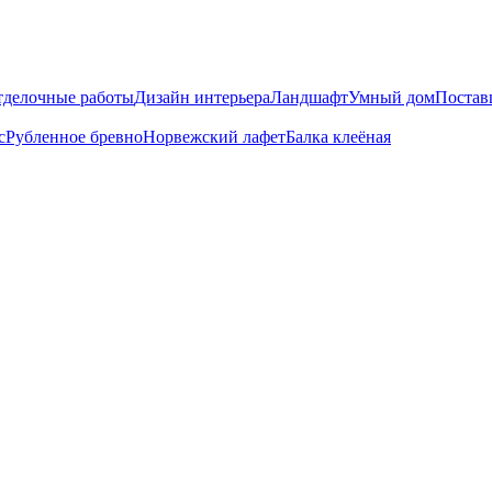
тделочные работы
Дизайн интерьера
Ландшафт
Умный дом
Постав
с
Рубленное бревно
Норвежский лафет
Балка клеёная