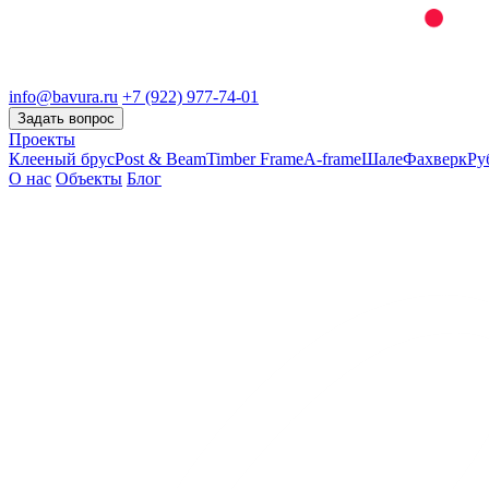
info@bavura.ru
+7 (922) 977-74-01
Задать вопрос
Проекты
Клееный брус
Post & Beam
Timber Frame
A-frame
Шале
Фахверк
Ру
О нас
Объекты
Блог