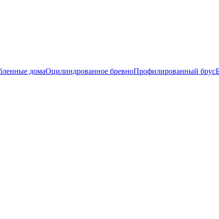
бленные дома
Оцилиндрованное бревно
Профилированный брус