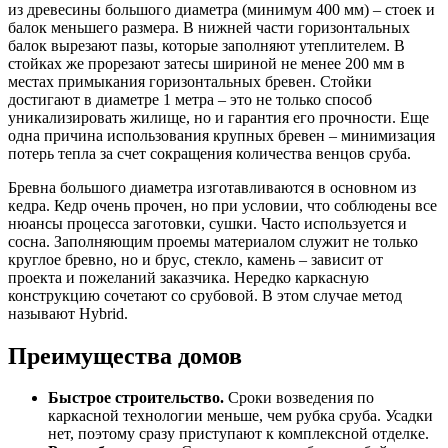
из древесины большого диаметра (минимум 400 мм) – стоек и
балок меньшего размера. В нижней части горизонтальных
балок вырезают пазы, которые заполняют утеплителем. В
стойках же прорезают затесы шириной не менее 200 мм в
местах примыкания горизонтальных бревен. Стойки
достигают в диаметре 1 метра – это не только способ
уникализировать жилище, но и гарантия его прочности. Еще
одна причина использования крупных бревен – минимизация
потерь тепла за счет сокращения количества венцов сруба.
Бревна большого диаметра изготавливаются в основном из
кедра. Кедр очень прочен, но при условии, что соблюдены все
нюансы процесса заготовки, сушки. Часто используется и
сосна. Заполняющим проемы материалом служит не только
круглое бревно, но и брус, стекло, камень – зависит от
проекта и пожеланий заказчика. Нередко каркасную
конструкцию сочетают со срубовой. В этом случае метод
называют Hybrid.
Преимущества домов
Быстрое строительство.
Сроки возведения по
каркасной технологии меньше, чем рубка сруба. Усадки
нет, поэтому сразу приступают к комплексной отделке.