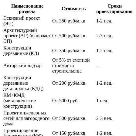
Наименование
Сроки
Стоимость
раздела
проектирования
Эскизный проект
От 350 руб/м.кв
1-2 нед.
(ЭП)
Архитектурный
проект (АР) (включает
От 500 руб/м.кв.
2-3 нед.
ЭП)
Конструкции
От 350 руб/м.кв
1-2 нед.
деревянные (КД)
От 5% от сметной
Авторский надзор
стоимости
-
строительства
Конструкции
деревянные
От 200 руб/м.кв.
1-2 нед.
деталировка (КДД)
КМ+КМД
(металлические
От 5000 руб.
1 нед.
конструкции)
Проект инженерных
сетей для загородного
От 500 руб/м.кв.
2-3 нед.
дома
Проектирование
От 150 руб/м.кв.
1-2 нед.
фундаментов (КЖ)