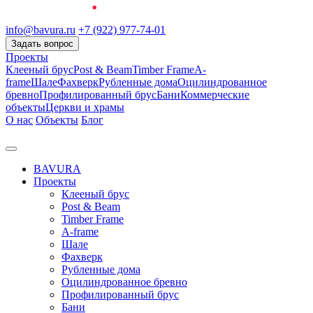
info@bavura.ru
+7 (922) 977-74-01
Задать вопрос
Проекты
Клееный брус
Post & Beam
Timber Frame
A-
frame
Шале
Фахверк
Рубленные дома
Оцилиндрованное
бревно
Профилированный брус
Бани
Коммерческие
объекты
Церкви и храмы
О нас
Объекты
Блог
BAVURA
Проекты
Клееный брус
Post & Beam
Timber Frame
A-frame
Шале
Фахверк
Рубленные дома
Оцилиндрованное бревно
Профилированный брус
Бани