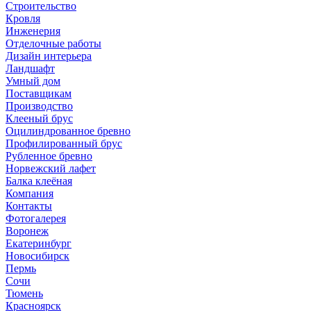
Строительство
Кровля
Инженерия
Отделочные работы
Дизайн интерьера
Ландшафт
Умный дом
Поставщикам
Производство
Клееный брус
Оцилиндрованное бревно
Профилированный брус
Рубленное бревно
Норвежский лафет
Балка клеёная
Компания
Контакты
Фотогалерея
Воронеж
Екатеринбург
Новосибирск
Пермь
Сочи
Тюмень
Красноярск