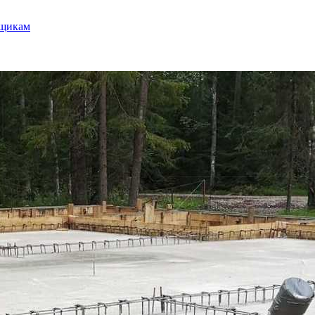
щикам