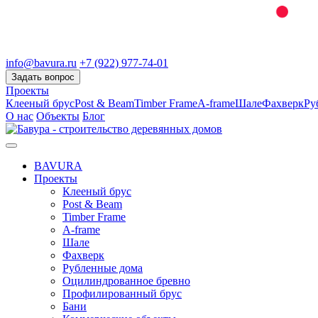
info@bavura.ru
+7 (922) 977-74-01
Задать вопрос
Проекты
Клееный брус
Post & Beam
Timber Frame
A-frame
Шале
Фахверк
Ру
О нас
Объекты
Блог
BAVURA
Проекты
Клееный брус
Post & Beam
Timber Frame
A-frame
Шале
Фахверк
Рубленные дома
Оцилиндрованное бревно
Профилированный брус
Бани