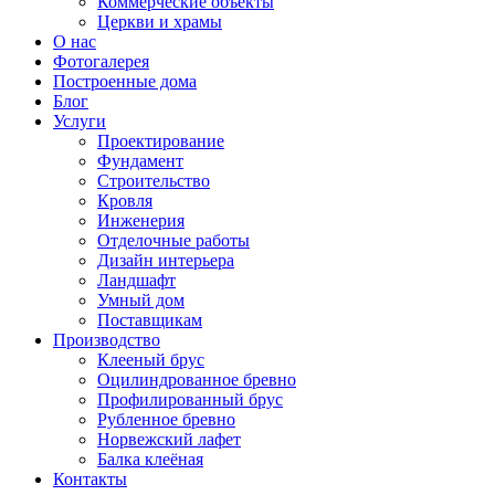
Коммерческие объекты
Церкви и храмы
О нас
Фотогалерея
Построенные дома
Блог
Услуги
Проектирование
Фундамент
Строительство
Кровля
Инженерия
Отделочные работы
Дизайн интерьера
Ландшафт
Умный дом
Поставщикам
Производство
Клееный брус
Оцилиндрованное бревно
Профилированный брус
Рубленное бревно
Норвежский лафет
Балка клеёная
Контакты