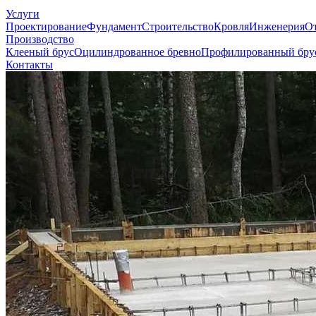
Услуги
Проектирование
Фундамент
Строительство
Кровля
Инженерия
О
Производство
Клееный брус
Оцилиндрованное бревно
Профилированный бру
Контакты