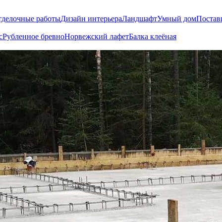
тделочные работы
Дизайн интерьера
Ландшафт
Умный дом
Постав
с
Рубленное бревно
Норвежский лафет
Балка клеёная